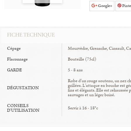
Google+
Pinte
FICHE TECHNIQUE
Cépage
Mourvèdre, Grenache, Cinsault, Ca
Flaconnage
Bouteille (75cl)
GARDE
5 - 8 ans
Robe d’un rouge soutenu, un nez cho
grillées. L’attaque en bouche est gé
DÉGUSTATION
fins et élégants. Elle est rehaussée
sauvages et un léger boisé.
CONSEILS
Servir à 16 - 18°c
D’UTILISATION