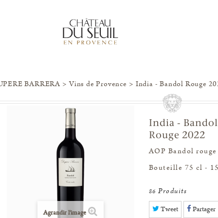
UPERE BARRERA
>
Vins de Provence
>
India - Bandol Rouge 2
India - Bandol
Rouge 2022
AOP Bandol rouge
Bouteille 75 cl - 1
Produits
86
Tweet
Partager
Agrandir l'image