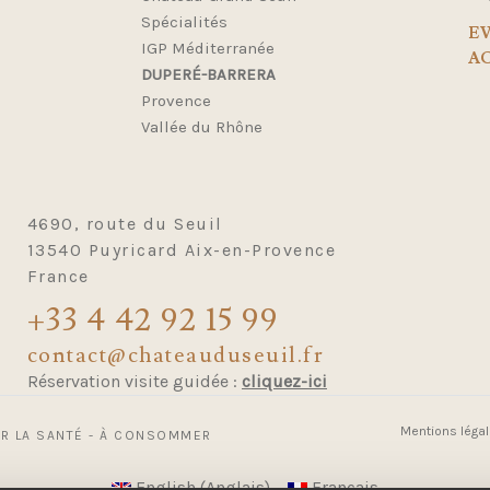
Spécialités
E
IGP Méditerranée
A
DUPERÉ-BARRERA
Provence
Vallée du Rhône
4690, route du Seuil
13540 Puyricard Aix-en-Provence
France
+33 4 42 92 15 99
contact@chateauduseuil.fr
Réservation visite guidée :
cliquez-ici
Mentions légal
UR LA SANTÉ - À CONSOMMER
English (Anglais)
Français